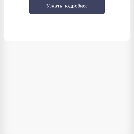
Московская область, г. Можайск,
ул. 1-я Железнодорожная, 23
Пациентам
Навигация:
Правила поведения
Главная
пациентов
Контакты
Юридическая
информация и лицензии
О клинике
Видео отзывы
Врачи
Отзывы
Мы в соц сетях
Услуги
Детская
стоматология
Наши контакты:
Работа в Plombir
plombirclinic.info@gmail.com
Вакансии
+7 (999) 333-91-63
© 2026 Plombir clinic.
Согласие на обработку персональных данных
Политика конфиденциальности